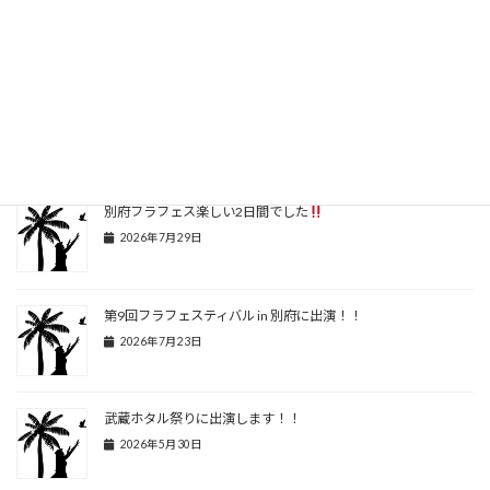
新
民館へ施設変更しましたm(_ _)m
日
時
:
大分市役所の裏手になります。住所はコチラをクリック下さいね
https://maps.app.goo.gl/63Dok59G2xbYR9Pr9?g_st=al
関連記事
別府フラフェス楽しい2日間でした
2026年7月29日
第9回フラフェスティバル in 別府に出演！！
2026年7月23日
武蔵ホタル祭りに出演します！！
2026年5月30日