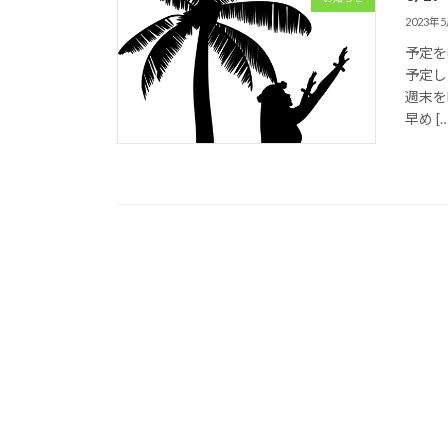
2023年
予定を
予定し
週末を
早め […