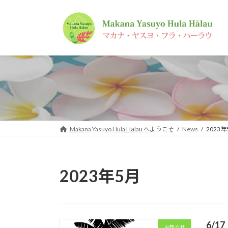
コ
ナ
ン
ビ
テ
ゲ
ン
ー
ツ
シ
へ
ョ
ス
ン
キ
に
ッ
移
プ
動
Makana Yasuyo Hula Hālau へようこそ
News
2023年
2023年5月
6/1
お知らせ