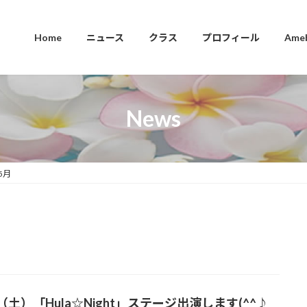
Home
ニュース
クラス
プロフィール
Ame
News
5月
7（土）「Hula☆Night」ステージ出演します(^^♪